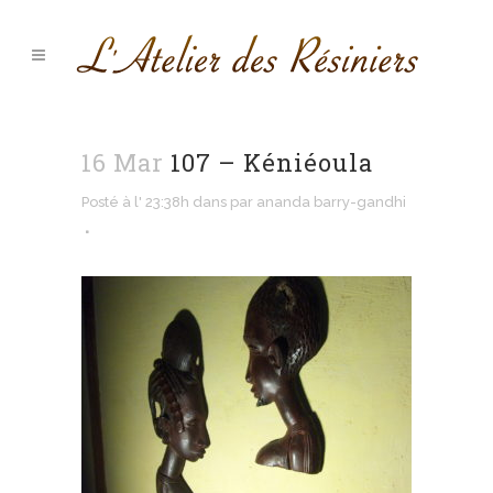
16 Mar
107 – Kéniéoula
Posté à l' 23:38h
dans
par
ananda barry-gandhi